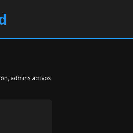
d
ión, admins activos